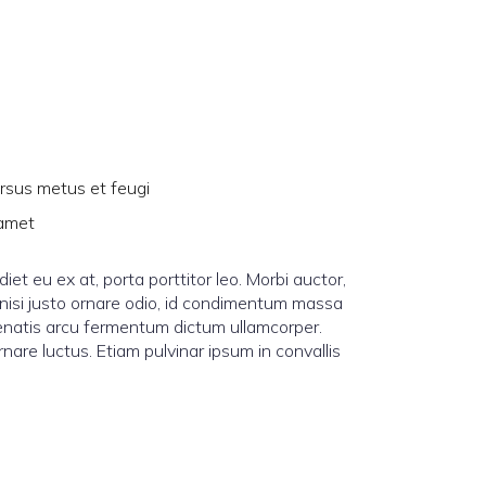
sus metus et feugi
 amet
iet eu ex at, porta porttitor leo. Morbi auctor,
nisi justo ornare odio, id condimentum massa
nenatis arcu fermentum dictum ullamcorper.
are luctus. Etiam pulvinar ipsum in convallis