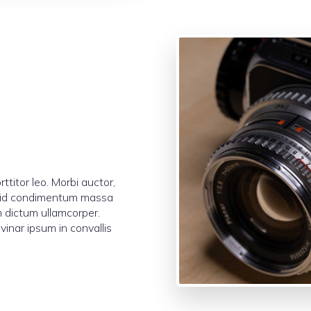
ttitor leo. Morbi auctor,
o, id condimentum massa
m dictum ullamcorper.
inar ipsum in convallis