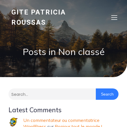
GITE PATRICIA
ROUSSAS
Posts in Non classé
Search
Latest Comments
Un commentateur ou commentatrice
WordPress
sur
Bonjour tout le monde !